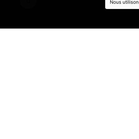
Nous utilison
Condit
Mentio
Fb.
/
Li.
Coordonnées
Adresse :
Puteaux France 92800
Email :
contact@tkallem.fr
Tél:
: +33 6 11 74 40 53