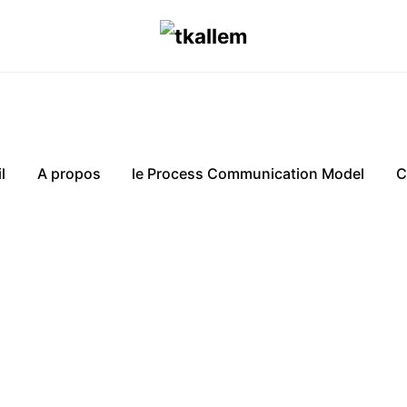
l
A propos
le Process Communication Model
C