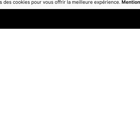
s des cookies pour vous offrir la meilleure expérience.
Mention
ions
Menu rapide
ns légales
Accueil
A propos
le Process Communication
Contact