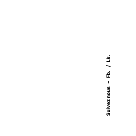
Lk.
Fb.
–
Suivez nous