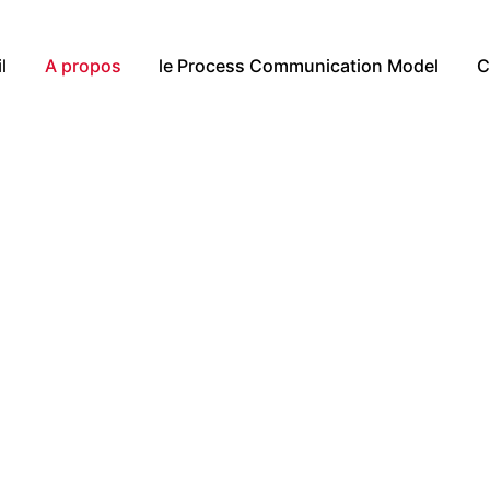
l
A propos
le Process Communication Model
C