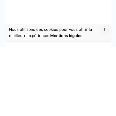
Nous utilisons des cookies pour vous offrir la
meilleure expérience.
Mentions légales
Adaptation de son style de
communication
En vous basant sur ce que vous observez, vous
saurez quoi faire et quoi dire, afin de créer une
connexion authentique à l’autre.