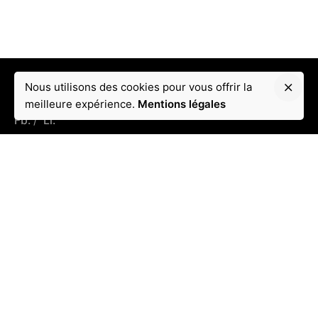
Nous utilisons des cookies pour vous offrir la
meilleure expérience.
Mentions légales
Fb.
/
Li.
Coordonnées
Adresse :
Puteaux France 92800
Email :
contact@tkallem.fr
Tél:
: +33 6 11 74 40 53
Conditions
Mentions légales
Menu rapide