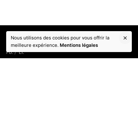
Nous utilisons des cookies pour vous offrir la
meilleure expérience.
Mentions légales
Fb.
/
Li.
Coordonnées
Adresse :
Puteaux France 92800
Email :
contact@tkallem.fr
Tél:
: +33 6 11 74 40 53
Conditions
Mentions légales
Menu rapide