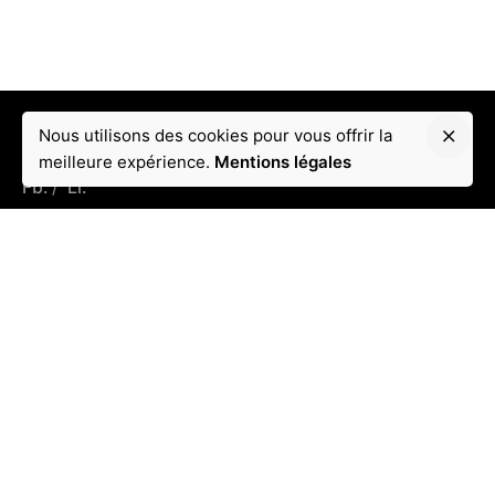
Nous utilisons des cookies pour vous offrir la
meilleure expérience.
Mentions légales
Fb.
/
Li.
Coordonnées
Adresse :
Puteaux France 92800
Email :
contact@tkallem.fr
Tél:
: +33 6 11 74 40 53
Conditions
Mentions légales
Menu rapide